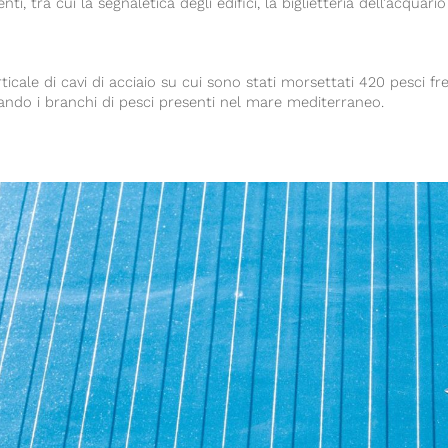
ti, tra cui la segnaletica degli edifici, la biglietteria dell’acqua
ticale di cavi di acciaio su cui sono stati morsettati 420 pesci fr
ndo i branchi di pesci presenti nel mare mediterraneo.